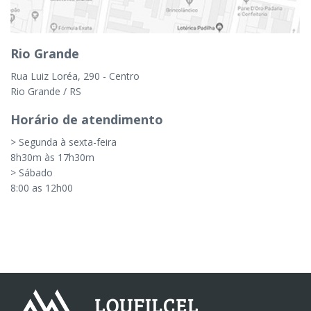
Rio Grande
P
Rua Luiz Loréa, 290 - Centro
Ge
Rio Grande / RS
Po
Horário de atendimento
H
> Segunda à sexta-feira
> 
8h30m às 17h30m
8
> Sábado
>
8:00 as 12h00
8: