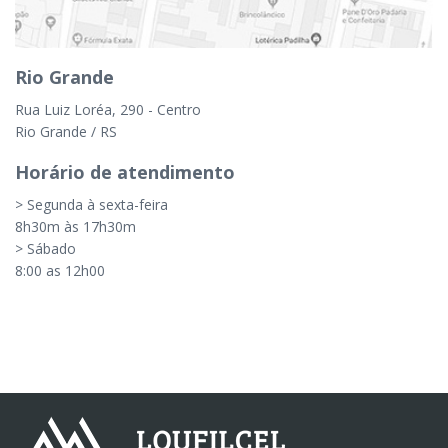
Rio Grande
P
Rua Luiz Loréa, 290 - Centro
Ge
Rio Grande / RS
Po
Horário de atendimento
H
> Segunda à sexta-feira
> 
8h30m às 17h30m
8
> Sábado
>
8:00 as 12h00
8: